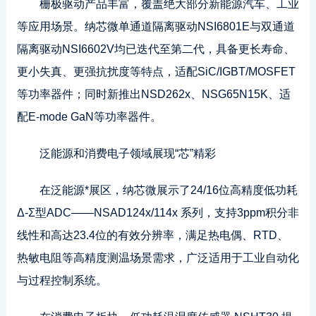
栅极驱动产品丰富，覆盖绝大部分新能源汽车、工业
等应用场景。纳芯微单通道隔离驱动NSI6801E与双通道
隔离驱动NSI6602V均已迭代至第二代，具备更长寿命、
更小失真、更强抗扰度等特点，适配SiC/IGBT/MOSFET
等功率器件；同时新推出NSD262x、NSG65N15K、适
配E-mode GaN等功率器件。
泛能源和消费电子领域展现“芯”精彩
在泛能源*展区，纳芯微展示了24/16位高精度低功耗
Δ-Σ型ADC——NSAD124x/114x 系列，支持3ppm积分非
线性和高达23.4位的有效分辨率，满足热电偶、RTD、
热敏电阻等高精度测温场景需求，广泛适用于工业自动化
与过程控制系统。